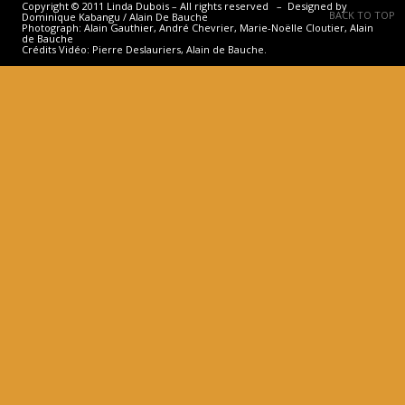
Copyright © 2011 Linda Dubois – All rights reserved – Designed by
BACK TO TOP
Dominique Kabangu / Alain De Bauche
Photograph: Alain Gauthier, André Chevrier, Marie-Noëlle Cloutier, Alain
de Bauche
Crédits Vidéo: Pierre Deslauriers, Alain de Bauche.