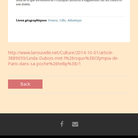
http://www.lanouvelle.net/Culture/2014-10-01/article-
3889059/Linda-Dubois-met-l%26rsquo%3BOlympia-de-
Paris-dans-sa-poche%26hellip%3B/1
Back