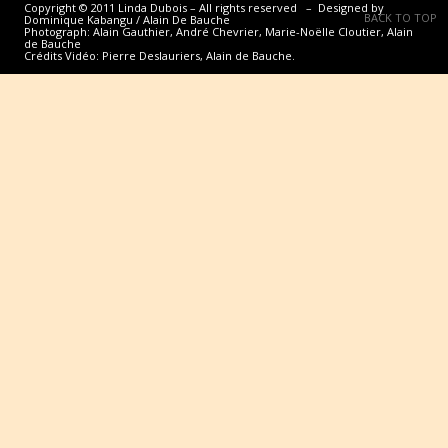
Copyright © 2011 Linda Dubois – All rights reserved – Designed by
BACK TO TOP
Dominique Kabangu / Alain De Bauche
Photograph: Alain Gauthier, André Chevrier, Marie-Noëlle Cloutier, Alain
de Bauche
Crédits Vidéo: Pierre Deslauriers, Alain de Bauche.